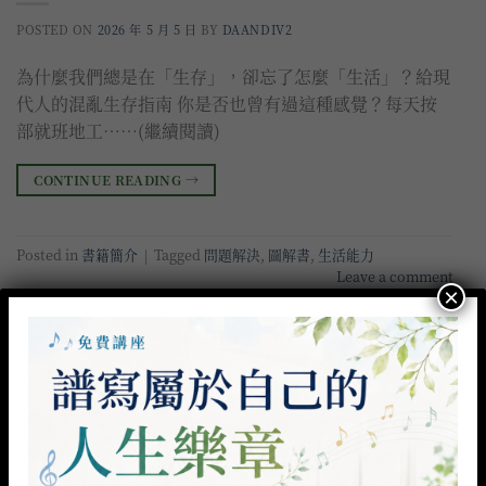
POSTED ON
2026 年 5 月 5 日
BY
DAANDIV2
為什麼我們總是在「生存」，卻忘了怎麼「生活」？給現
代人的混亂生存指南 你是否也曾有過這種感覺？每天按
部就班地工……(繼續閱讀)
CONTINUE READING
→
Posted in
書籍簡介
|
Tagged
問題解決
,
圖解書
,
生活能力
Leave a comment
×
近期新消息
什麼都不做才是錯｜有時候，我們以為自己的力量
22
7 月
很小……