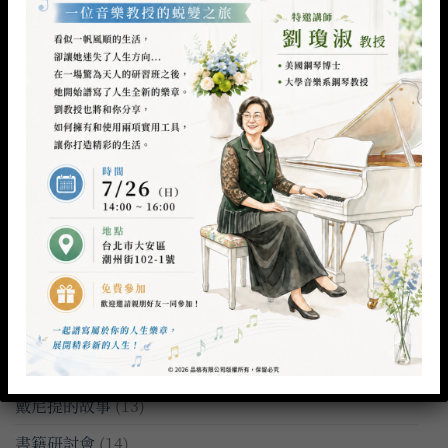
決定，才是改變的開始。
22
7 月
一個人的天賦，是什麼決定的呢？
15
7 月
什麼是戴尼提？｜來自國際巨星的現身說法
15
7 月
什麼樣的人一文不值呢？｜倫敦人類問題大會
08
7 月
分類
免費公益講座
(26)
基礎系列入門書特輯
(18)
戴尼提的故事
(13)
書籍研討會
(14)