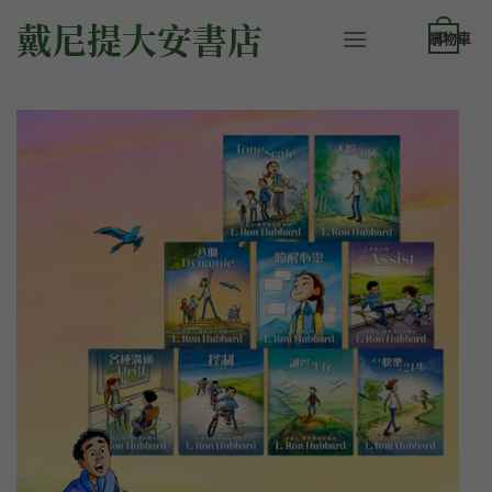
Skip
戴尼提大安書店
to
0
content