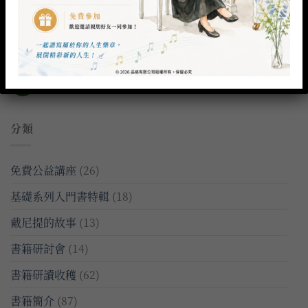
15
7 月
什麼是戴尼提？｜來自國際巨星的現身說法
15
7 月
什麼樣的人一文不值呢？｜倫敦人類問題大會
08
7 月
分類
免費公益講座
(26)
基礎系列入門書特輯
(18)
戴尼提的故事
(13)
書籍研討會
(14)
書籍研讀收穫
(62)
書籍簡介
(87)