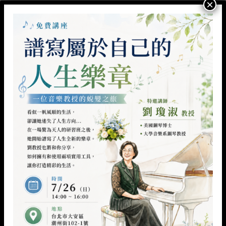
×
訴我：『這是我讀過的最好的書。它讓我感覺太棒了……
(繼續閱讀)
CONTINUE READING
→
Posted in
書籍研讀收穫
|
Tagged
SCIENTOLOGY圖解書
,
成功心得
,
未來主人翁
Leave a comment
近期新消息
什麼都不做才是錯｜有時候，我們以為自己的力量
22
7 月
很小……
決定，才是改變的開始。
22
7 月
一個人的天賦，是什麼決定的呢？