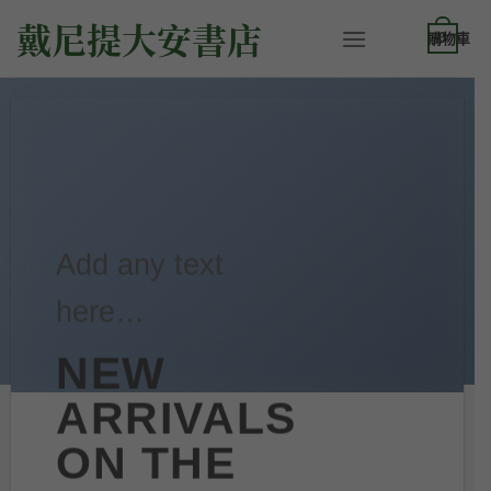
Skip
戴尼提大安書店
to
0
content
Add any text
here…
NEW
ARRIVALS
ON THE