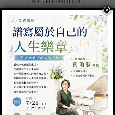
FEATURED PRODUCTS
×
特價
特價
加入
加入
到願
到願
望清
望清
單
單
精選套組
入門書籍平裝
不再跟情緒拔河–停止自我內耗
時尚閱讀：生命全面升級的基礎
的書籍組合
9本入門書
原
目
原
目
NT$
3,960
NT$
960
NT$
4,240
NT$
3,830
始
前
始
前
價
價
價
價
加入購物車
加入購物車
格：
格：
格：
格：