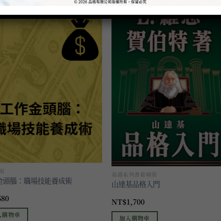
加入
加
到願
到
望清
望
單
組
基礎系列書籍精裝
金頭腦：職場技能養成術
山達基品格入門
580
NT$
1,700
入購物車
加入購物車