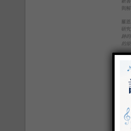
新書
與解
羅恩
研究
跡的
的原
基礎
分類:
標籤: