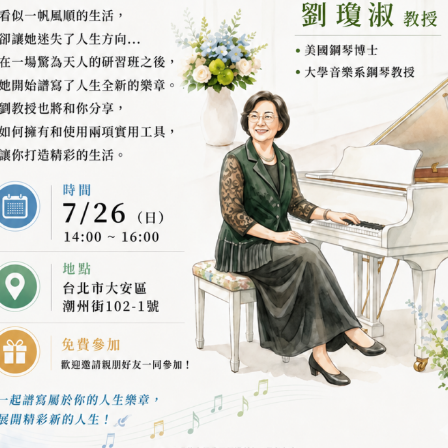
一個很大的好處。許多字詞及用語，賀伯特先生在首度使用時，
的新用語，羅恩都用了一整場的演講來充分解釋其意義 ──什麼
這樣的方式研讀，將不會有任何誤字，並可以完整地瞭解戴尼提
與山達基的進展，並且認知到這個主題中各項發展的極致。以下
步是什麼，或者判斷自己是否錯過了某些早期的書籍或演講。
你
料有更深的瞭解。
來，開啟通往永恆之門。照著做吧。