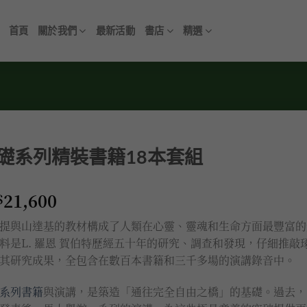
首頁
關於我們
最新活動
書店
精選
礎系列精裝書籍18本套組
21,600
$
提與山達基的教材構成了人類在心靈、靈魂和生命方面最豐富的
料是L. 羅恩 賀伯特歷經五十年的研究、調查和發現，仔細推敲
其研究成果，全包含在數百本書籍和三千多場的演講錄音中。
系列書籍
與演講，是築造「通往完全自由之橋」的基礎。過去，