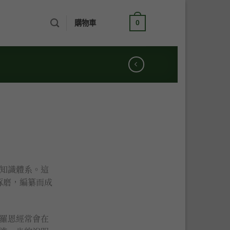
購物車 /
NT$
0
0
知識體系。這
琢磨，編纂而成
羅恩經常會在