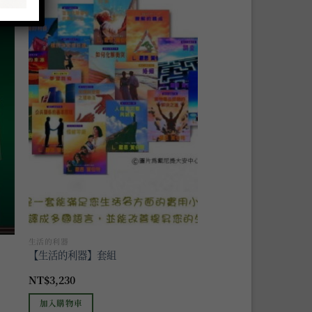
入
加入
願
到願
清
望清
單
單
生活的利器
【生活的利器】套組
NT$
3,230
加入購物車