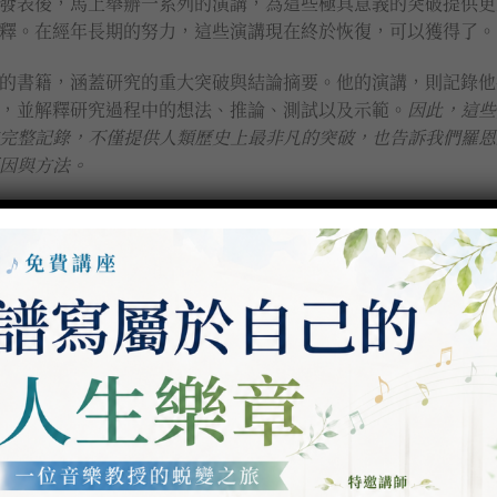
發表後，馬上舉辦一系列的演講，為這些極具意義的突破提供更
釋。在經年長期的努力，這些演講現在終於恢復，可以獲得了。
的書籍，涵蓋研究的重大突破與結論摘要。他的演講，則記錄他
，並解釋研究過程中的想法、推論、測試以及示範。
因此，這些
完整記錄，不僅提供人類歷史上最非凡的突破，也告訴我們羅恩
因與方法。
系列精裝書籍18本套組 數量
加入購物車
精選套組
基礎系列書籍
,
精裝
,
黃金年代知識