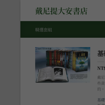
Skip
戴尼提大安書店
to
content
精選套組
基
加入
到願
NT
望清
單
戴尼
些資
的。
基礎