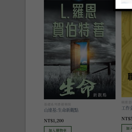
加入
加入
到願
到願
望清
望清
單
單
精選套
基礎系列書籍精裝
緒、改善關係，掌握
工作
山達基:生命新觀點
目
,900
NT$
NT$
1,200
前
價
加
格：
加入購物車