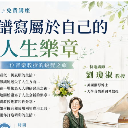
套組
基礎系列演講
提套組
戴尼提演講與示範
加入購物車
原
目
1,400
NT$
1,290
NT$
1,700
始
前
價
價
入購物車
加入購物車
格：
格：
NT$1,400。
NT$1,290。
加入
加入
到願
到願
望清
望清
單
單
書籍平裝
入門書籍平裝
入門書籍平裝
提：一門科學的演進
戴尼提:現代心靈健康科學
自我分析
410
NT$
550
NT$
410