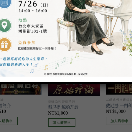
入購物車
加入購物車
加入購物車
加入
加入
到願
到願
望清
望清
單
單
演講
基礎系列書籍精
基礎系列書籍精裝
提簡介
戴尼提:一門
戴尼提:原始理論
510
NT$
1,000
NT$
1,000
入購物車
加入購物車
加入購物車