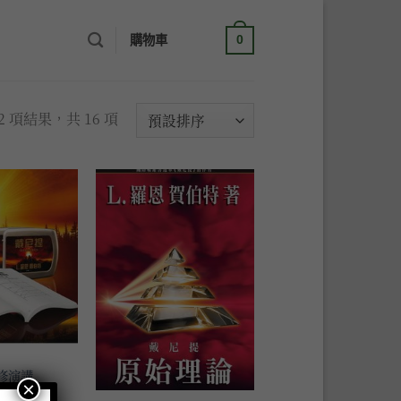
購物車 /
NT$
0
0
12 項結果，共 16 項
加入
加入
到願
到願
望清
望清
單
單
修演講
×