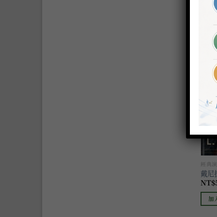
加
經典
戴尼
NT$
加