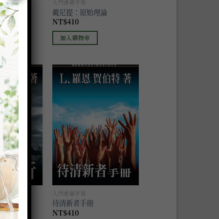
入門書籍平裝
戴尼提：原始理論
NT$
410
加入購物車
加入
加入
到願
到願
望清
望清
單
單
入門書籍平裝
待清新者手冊
NT$
410