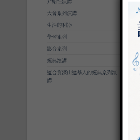
介紹性演講
精選
戴尼
大會系列演講
NT$
生活的利器
加
學習系列
影音系列
經典演講
適合資深山達基人的經典系列演
講
入門
戴尼
NT$