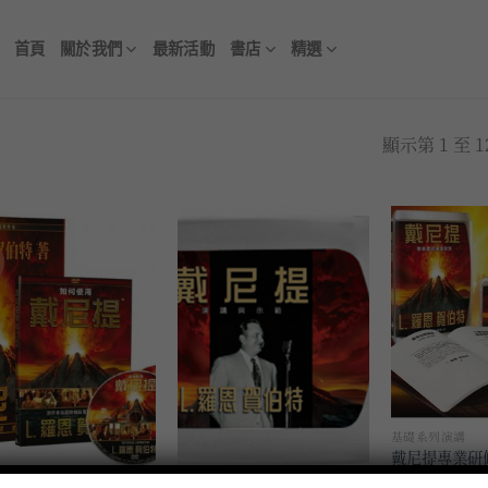
首頁
關於我們
最新活動
書店
精選
顯示第 1 至 
加入
加入
到願
到願
望清
望清
單
單
基礎系列演講
戴尼提專業研
NT$
6,800