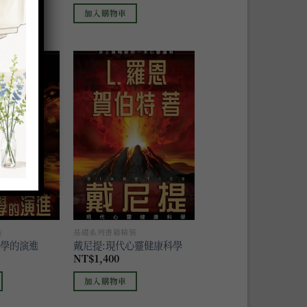
加入購物車
加入
加入
到願
到願
望清
望清
單
單
裝
基礎系列書籍精裝
科學的演進
戴尼提:現代心靈健康科學
NT$
1,400
加入購物車